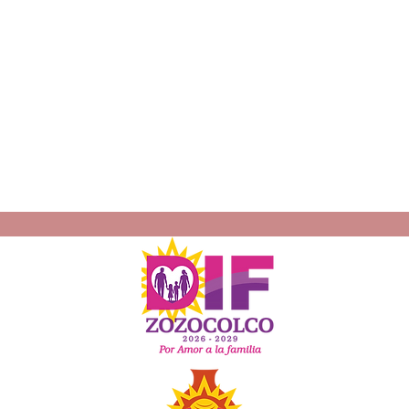
ro,
Platafo