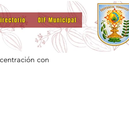
irectorio
DIF Municipal
ncentración con