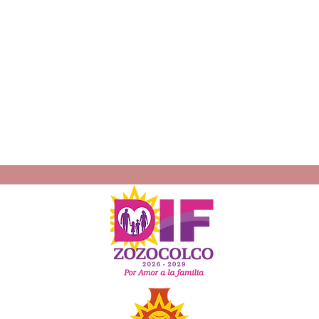
ro,
Platafo